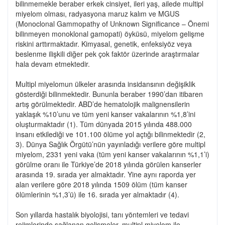
bilinmemekle beraber erkek cinsiyet, ileri yaş, ailede multipl
miyelom olması, radyasyona maruz kalım ve MGUS
(Monoclonal Gammopathy of Unknown Significance – Önemi
bilinmeyen monoklonal gamopati) öyküsü, miyelom gelişme
riskini arttırmaktadır. Kimyasal, genetik, enfeksiyöz veya
beslenme ilişkili diğer pek çok faktör üzerinde araştırmalar
hala devam etmektedir.
Multipl miyelomun ülkeler arasında insidansının değişiklik
gösterdiği bilinmektedir. Bununla beraber 1990’dan itibaren
artış görülmektedir. ABD’de hematolojik malignensilerin
yaklaşık %10’unu ve tüm yeni kanser vakalarının %1,8’ini
oluşturmaktadır (1). Tüm dünyada 2015 yılında 488.000
insanı etkilediği ve 101.100 ölüme yol açtığı bilinmektedir (2,
3). Dünya Sağlık Örgütü’nün yayınladığı verilere göre multipl
miyelom, 2331 yeni vaka (tüm yeni kanser vakalarının %1,1’i)
görülme oranı ile Türkiye’de 2018 yılında görülen kanserler
arasında 19. sırada yer almaktadır. Yine aynı raporda yer
alan verilere göre 2018 yılında 1509 ölüm (tüm kanser
ölümlerinin %1,3’ü) ile 16. sırada yer almaktadır (4).
Son yıllarda hastalık biyolojisi, tanı yöntemleri ve tedavi
rejimlerinde sağlanan gelişmeler, multipl miyelom ile