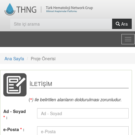
Ara
Tog
nav
Ana Sayfa
Proje Önerisi
İLETİŞİM
(
) ile belirtilen alanların doldurulması zorunludur.
*
Ad - Soyad
*
:
e-Posta
*
: