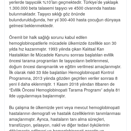
yerlerde taşıyıcılık %10’ları geçmektedir. Türkiye’de yaklaşık
1.300.000 beta talasemi taşıyıcı ve 4500 civarında hastası
bulunmaktadır. Taşıyıcı sıklığı göz önünde
bulundurulduğunda, her yıl 300-400 hasta çocuğun dünyaya
gelmesi beklenmektedir.
Önemli bir halk sağlığı sorunu kabul edilen
hemoglobinopatilerle mücadele ülkemizde özellikle son 30
yılda hız kazanmıştır. 1993 yılında çıkan Kalıtsal Kan
Hastalıkları ile Mücadele Kanunu sonrası başlatılan evlilik
öncesi tarama programları ile taşıyıcıların belirlenmesi,
doğum öncesi danışmanlık ve eğitim verilmesi amaçlanmıştır.
İlk olarak riskli 33 ilde başlatılan Hemoglobinopati Kontrol
Programına, 2013 yılında gözden geçirilen veriler sonrası 8
yeni il daha eklenmiştir. 1 Kasım 2018 yılından itibaren de
“Evlilik Öncesi Hemoglobinopati Tarama Programı” adıyla 81
ilde uygulanmaya başlanmıştır.
Bu çalışma ile ülkemizde yeni veya mevcut hemoglobinopati
hastalarının demografi ve hastalık özelliklerinin tanımlanması
amaçlanmıştır. Ayrıca, hastaların tanı alma süreçleri,
transfüzyon, şelasyon, nakil ve diğer tedavi öykülerinin
dökümante edilmesi ve hemoglobinopati genotip ve